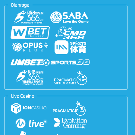
Olahraga
Live Casino