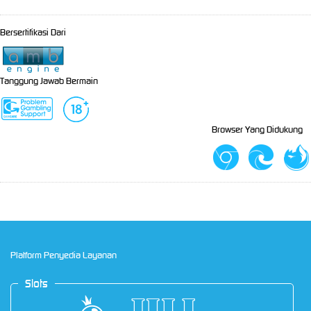
Bersertifikasi Dari
Tanggung Jawab Bermain
Browser Yang Didukung
Platform Penyedia Layanan
Slots