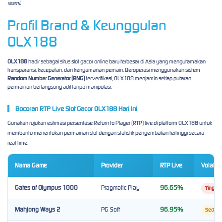
resmi.
Profil Brand & Keunggulan
OLX188
OLX188
hadir sebagai situs slot gacor online baru terbesar di Asia yang mengutamakan
transparansi, kecepatan, dan kenyamanan pemain. Beroperasi menggunakan sistem
Random Number Generator (RNG)
terverifikasi, OLX188 menjamin setiap putaran
permainan berlangsung adil tanpa manipulasi.
Bocoran RTP Live Slot Gacor OLX188 Hari Ini
Gunakan rujukan estimasi persentase Return to Player (RTP) live di platform OLX188 untuk
membantu menentukan permainan slot dengan statistik pengembalian tertinggi secara
real-time:
Nama Game
Provider
RTP Live
Volatili
Gates of Olympus 1000
Pragmatic Play
96.65%
Tinggi
Mahjong Ways 2
PG Soft
96.95%
Sedan