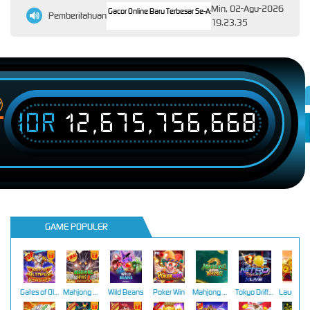
Min, 02-Agu-2026
atang di OLX188 - Situs Slot Gacor Online Baru Terbesar Se-Asia!
Pemeliharaan Terjadwal: Pra
Pemberitahuan
19.23.35
IDR
12,675,756,668
T
GAME POPULER
Gates of Olympus Super Scatter
Mahjong Wins 3 – Black Scatter
Wild Beans
Poker Win
Mahjong Ways 2
Tokyo Drift Nitro