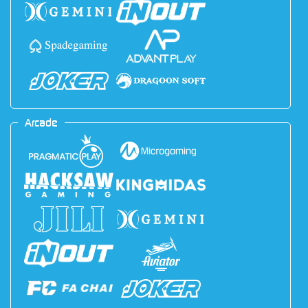
Arcade