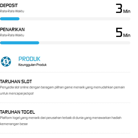
3
DEPOSIT
Min
Rata-Rata Waktu
5
PENARIKAN
Min
Rata-Rata Waktu
PRODUK
Keunggulan Produk
TARUHAN SLOT
Penyedia slot online dengan beragam pilihan game menarik yang memudahkan pemain
untuk mencapai jackpot
TARUHAN TOGEL
Platform togel yang menarik dari perusahan terbaik di dunia yang menawarkan hadiah
kemenangan besar