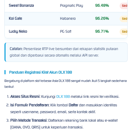
Sweet Bonanza
Pragmatic Play
96.48%
Sedang 
Koi Gate
Habanero
96.26%
Sedan
Lucky Neko
PG Soft
96.71%
Sedan
Catatan:
Persentase RTP live bersumber dari rekapan statistik putaran
global dan diperbarui secara otomatis melalui API server.
Panduan Registrasi Kilat Akun OLX188
Bergabung di platform slot terbesar Asia OLX188 sangat mudah. Ikuti 5 langkah sederhana
berikut:
Akses Situs Resmi:
Kunjungi
OLX188
melalui link resmi terverifikasi.
Isi Formulir Pendaftaran:
Klik tombol
Daftar
dan masukkan identitas
seperti username, password, email, serta kontak aktif.
Pilih Metode Transaksi:
Daftarkan rekening bank lokal atau e-wallet
(DANA, OVO, QRIS) untuk keperluan transaksi.