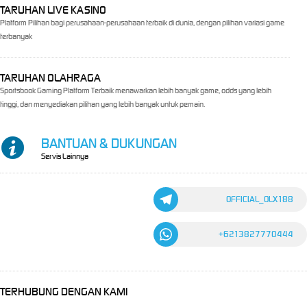
TARUHAN LIVE KASINO
Platform Pilihan bagi perusahaan-perusahaan terbaik di dunia, dengan pilihan variasi game
terbanyak
TARUHAN OLAHRAGA
Sportsbook Gaming Platform Terbaik menawarkan lebih banyak game, odds yang lebih
tinggi, dan menyediakan pilihan yang lebih banyak untuk pemain.
BANTUAN & DUKUNGAN
Servis Lainnya
OFFICIAL_OLX188
+6213827770444
TERHUBUNG DENGAN KAMI